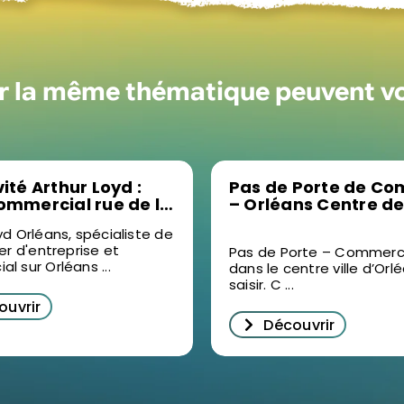
ur la même thématique peuvent v
vité Arthur Loyd :
Pas de Porte de C
ommercial rue de la
– Orléans Centre d
que !
yd Orléans, spécialiste de
ier d'entreprise et
Pas de Porte – Commerc
l sur Orléans ...
dans le centre ville d’Orl
saisir. C ...
ouvrir
Découvrir