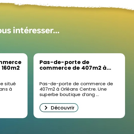
ous intéresser…
ommerce
Pas-de-porte de
e 160m2
commerce de 407m2 à
Orléans Centre
e situé
Pas-de-porte de commerce de
éans à
407m2 à Orléans Centre. Une
superbe boutique d’ang ...
Découvrir