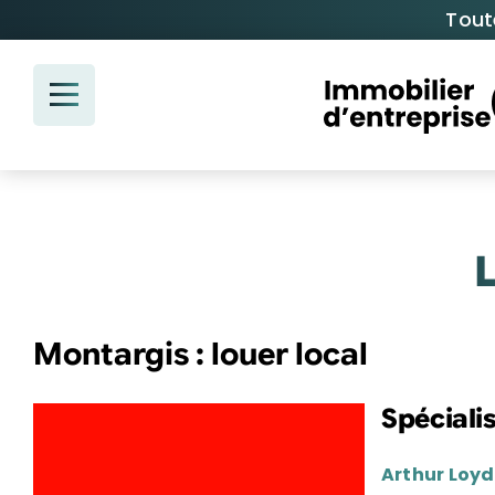
Passer
Tout
au
contenu
L
Montargis : louer local
Spéciali
Arthur Loyd