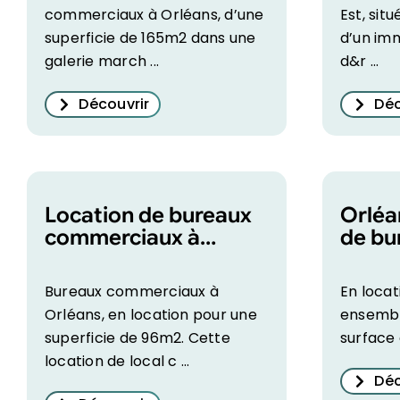
commerciaux à Orléans, d’une
Est, sit
superficie de 165m2 dans une
d’un im
galerie march ...
d&r ...
Découvrir
Déc
Location de bureaux
Orléa
commerciaux à
de bu
Orléans Est de 96m2
Bureaux commerciaux à
En locat
Orléans, en location pour une
ensembl
superficie de 96m2. Cette
surface 
location de local c ...
Déc