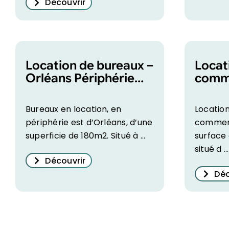
Découvrir
Location de bureaux –
Locat
Orléans Périphérie
comme
Est, de 180m2
Orléa
Bureaux en location, en
Locatio
périphérie est d’Orléans, d’une
commerc
superficie de 180m2. Situé à ...
surface
situé d ...
Découvrir
Déc