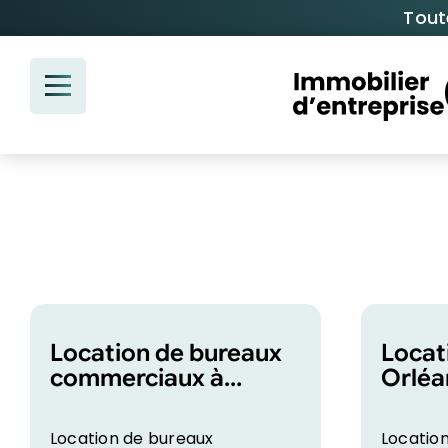
Passer
Tout
au
contenu
Location de bureaux
Locat
commerciaux à
Orléa
Orléans sur galerie
465m
marchande
Location de bureaux
Locatio