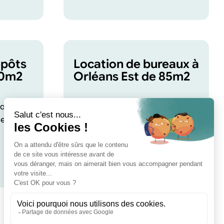
epôts
Location de bureaux à
00m2
Orléans Est de 85m2
ans l’Est
Location de bureaux à Orléans
ce de
Est de 85m2. Bien immobilier
d’entreprise à louer dans
l&rsqu ...
Découvrir