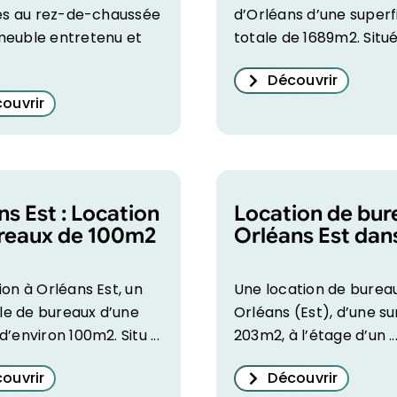
ués au rez-de-chaussée
d’Orléans d’une superf
meuble entretenu et
totale de 1689m2. Situé 
Découvrir
ouvrir
ns Est : Location
Location de bur
reaux de 100m2
Orléans Est dan
bâtiment neuf
ion à Orléans Est, un
Une location de burea
e de bureaux d’une
Orléans (Est), d’une s
d’environ 100m2. Situ ...
203m2, à l’étage d’un ..
ouvrir
Découvrir