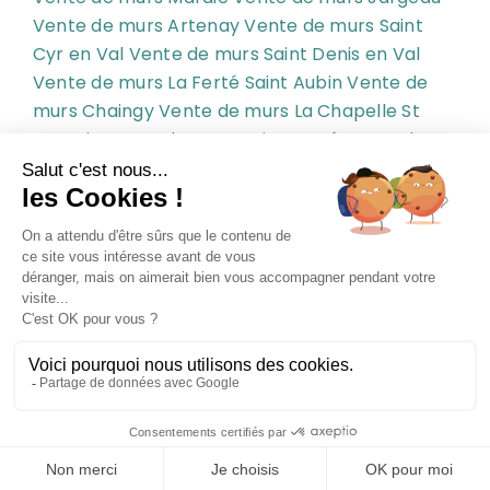
Vente de murs Artenay
Vente de murs Saint
Cyr en Val
Vente de murs Saint Denis en Val
Vente de murs La Ferté Saint Aubin
Vente de
murs Chaingy
Vente de murs La Chapelle St
Mesmin
Vente de murs Saint Pryvé
Vente de
murs Saint Pryvé Saint Mesmin
Vente de murs
St Pryvé
Vente de murs St Pryvé St Mesmin
Vente de murs Ingré
Politique de confidentialité
Mentions légales
Plan du site
Site réalisé par Kiwik
Activer ou désactiver le mode sombre