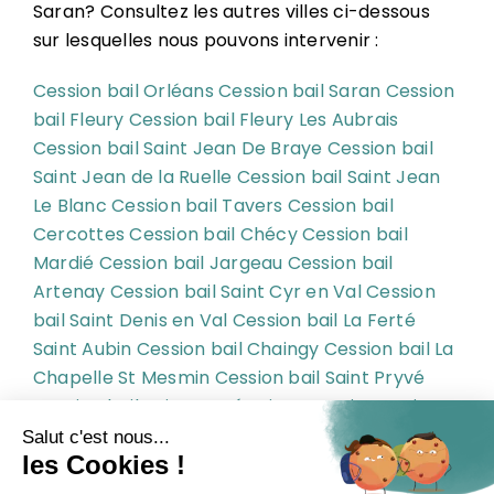
Saran? Consultez les autres villes ci-dessous
sur lesquelles nous pouvons intervenir :
Cession bail Orléans
Cession bail Saran
Cession
bail Fleury
Cession bail Fleury Les Aubrais
Cession bail Saint Jean De Braye
Cession bail
Saint Jean de la Ruelle
Cession bail Saint Jean
Le Blanc
Cession bail Tavers
Cession bail
Cercottes
Cession bail Chécy
Cession bail
Mardié
Cession bail Jargeau
Cession bail
Artenay
Cession bail Saint Cyr en Val
Cession
bail Saint Denis en Val
Cession bail La Ferté
Saint Aubin
Cession bail Chaingy
Cession bail La
Chapelle St Mesmin
Cession bail Saint Pryvé
Cession bail Saint Pryvé Saint Mesmin
Cession
bail St Pryvé
Cession bail St Pryvé St Mesmin
Cession bail Ingré
Cession bail Olivet
Cession
bail Montargis