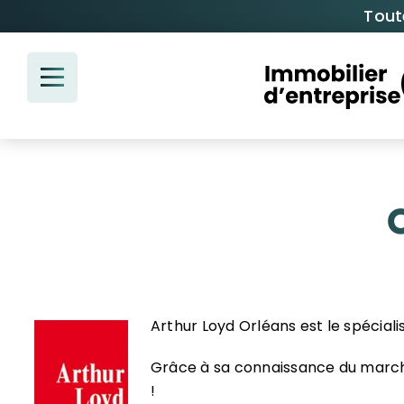
Passer
Tout
au
contenu
Arthur Loyd Orléans est le spécialis
Grâce à sa connaissance du marché 
!