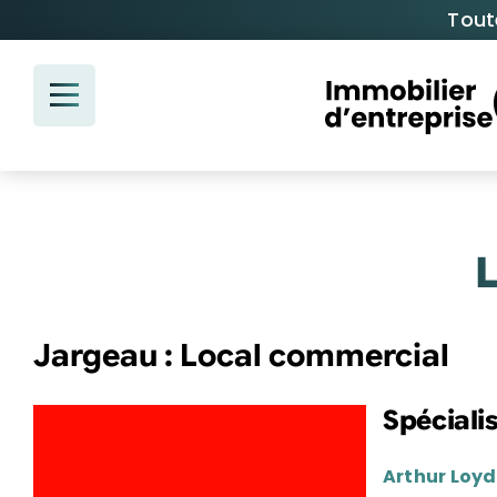
Passer
Tout
au
contenu
Jargeau : Local commercial
Spéciali
Arthur Loyd