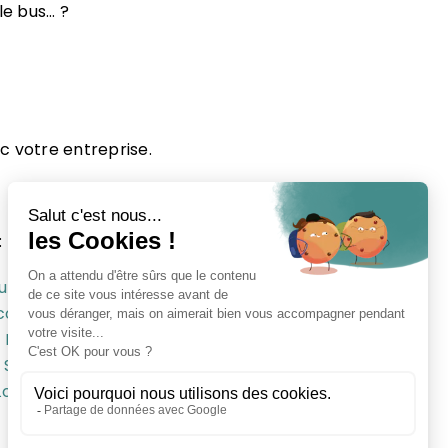
le bus… ?
c votre entreprise.
:
ubrais
Local commercial Olivet
Local commercial
 commercial Montargis
Local commercial Tavers
u
Local commercial Artenay
Local commercial Saint
 Saint Mesmin
Local commercial St Pryvé
Local
Local commercial Ingré