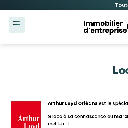
Passer
Tout
au
contenu
Lo
Arthur Loyd Orléans
est le spécial
Grâce à sa connaissance du
march
meilleur !