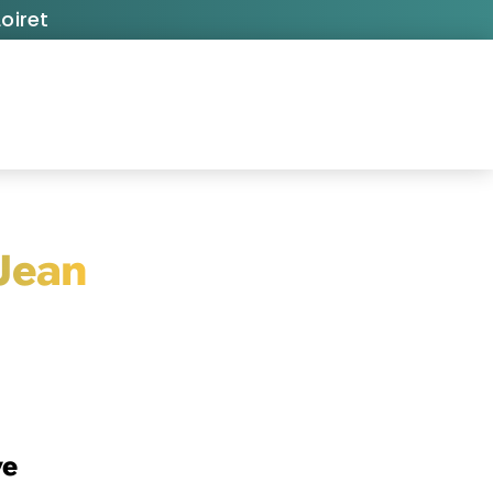
oiret
 Jean
ye