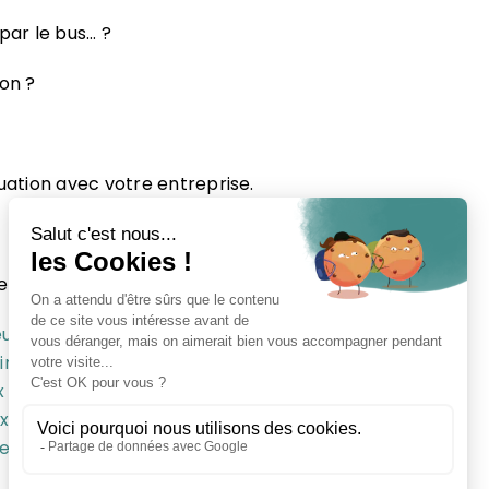
 par le bus… ?
on ?
ation avec votre entreprise.
 les autres villes ci-dessous :
eury-les-aubrais
Location de bureaux Olivet
int Jean le Blanc
Location de bureaux Montargis
x Mardié
Location de bureaux Jargeau
Location de
x La Ferte Saint Aubin
Location de bureaux Chaingy
ve Saint Mesmin
Location de bureaux St Pryve